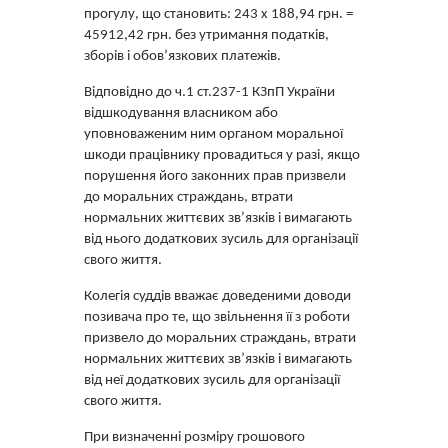
прогулу, що становить: 243 х 188,94 грн. =
45912,42 грн. без утримання податків,
зборів і обов’язкових платежів.
Відповідно до ч.1 ст.237-1 КЗпП України
відшкодування власником або
уповноваженим ним органом моральної
шкоди працівнику провадиться у разі, якщо
порушення його законних прав призвели
до моральних страждань, втрати
нормальних життєвих зв’язків і вимагають
від нього додаткових зусиль для організації
свого життя.
Колегія суддів вважає доведеними доводи
позивача про те, що звільнення її з роботи
призвело до моральних страждань, втрати
нормальних життєвих зв’язків і вимагають
від неї додаткових зусиль для організації
свого життя.
При визначенні розміру грошового