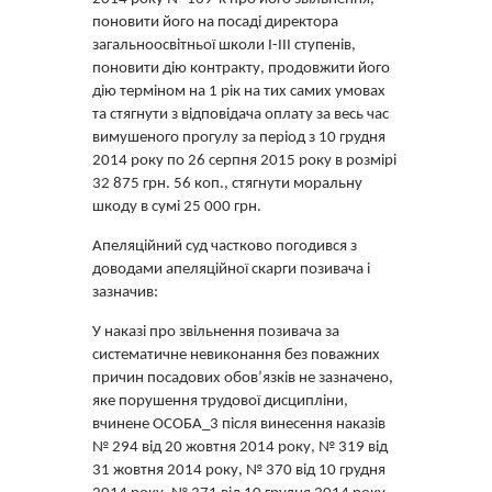
поновити його на посаді директора
загальноосвітньої школи І-ІІІ ступенів,
поновити дію контракту, продовжити його
дію терміном на 1 рік на тих самих умовах
та стягнути з відповідача оплату за весь час
вимушеного прогулу за період з 10 грудня
2014 року по 26 серпня 2015 року в розмірі
32 875 грн. 56 коп., стягнути моральну
шкоду в сумі 25 000 грн.
Апеляційний суд частково погодився з
доводами апеляційної скарги позивача і
зазначив:
У наказі про звільнення позивача за
систематичне невиконання без поважних
причин посадових обов’язків не зазначено,
яке порушення трудової дисципліни,
вчинене ОСОБА_3 після винесення наказів
№ 294 від 20 жовтня 2014 року, № 319 від
31 жовтня 2014 року, № 370 від 10 грудня