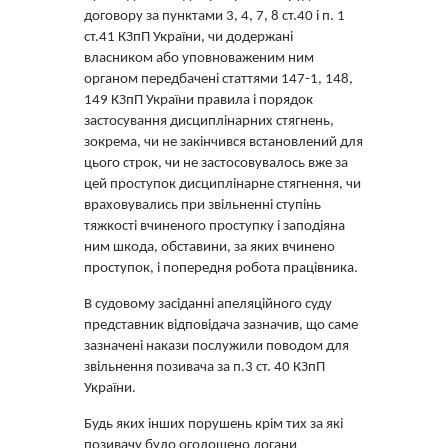
договору за пунктами 3, 4, 7, 8 ст.40 і п. 1
ст.41 КЗпП України, чи додержані
власником або уповноваженим ним
органом передбачені статтями 147-1, 148,
149 КЗпП України правила і порядок
застосування дисциплінарних стягнень,
зокрема, чи не закінчився встановлений для
цього строк, чи не застосовувалось вже за
цей проступок дисциплінарне стягнення, чи
враховувались при звільненні ступінь
тяжкості вчиненого проступку і заподіяна
ним шкода, обставини, за яких вчинено
проступок, і попередня робота працівника.
В судовому засіданні апеляційного суду
представник відповідача зазначив, що саме
зазначені накази послужили поводом для
звільнення позивача за п.3 ст. 40 КЗпП
України.
Будь яких інших порушень крім тих за які
позивачу було оголошено догани