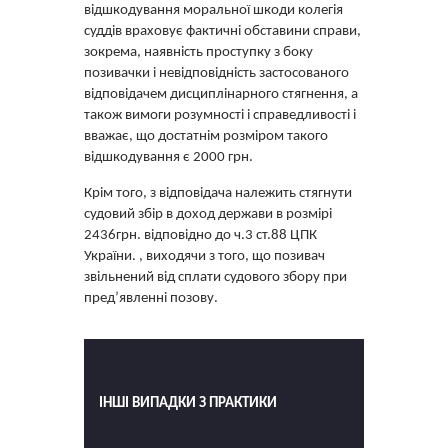
відшкодування моральної шкоди колегія
суддів враховує фактичні обставини справи,
зокрема, наявність проступку з боку
позивачки і невідповідність застосованого
відповідачем дисциплінарного стягнення, а
також вимоги розумності і справедливості і
вважає, що достатнім розміром такого
відшкодування є 2000 грн.
Крім того, з відповідача належить стягнути
судовий збір в доход держави в розмірі
2436грн. відповідно до ч.3 ст.88 ЦПК
України. , виходячи з того, що позивач
звільнений від сплати судового збору при
пред’явленні позову.
ІНШІ ВИПАДКИ З ПРАКТИКИ