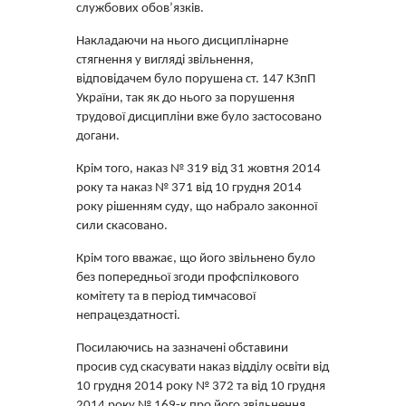
службових обов’язків.
Накладаючи на нього дисциплінарне
стягнення у вигляді звільнення,
відповідачем було порушена ст. 147 КЗпП
України, так як до нього за порушення
трудової дисципліни вже було застосовано
догани.
Крім того, наказ № 319 від 31 жовтня 2014
року та наказ № 371 від 10 грудня 2014
року рішенням суду, що набрало законної
сили скасовано.
Крім того вважає, що його звільнено було
без попередньої згоди профспілкового
комітету та в період тимчасової
непрацездатності.
Посилаючись на зазначені обставини
просив суд скасувати наказ відділу освіти від
10 грудня 2014 року № 372 та від 10 грудня
2014 року № 169-к про його звільнення,