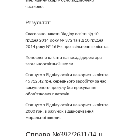
апеляційну скаргу було задоволено
частково.
Результат:
Скасовано накази Відділу освіти від 10
грудня 2014 року № 372 та від 10 грудня
2014 року № 169-к про звільнення клієнта.
Поновлено клієнта на посаді директора
загальноосвітньої школи.
Стягнуто з Відділу освіти на користь клієнта
45912,42 грн. середнього заробітку за час
вимушеного прогулу без врахування
обов’язкових платежів.
Стягнуто з Відділу освіти на користь клієнта
2000 грн. в рахунок відшкодування
моральної шкоди.
Справа №392/2611/14-ц