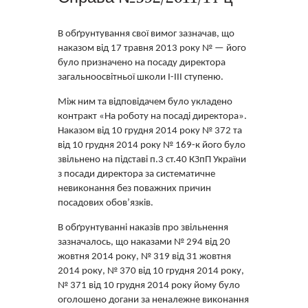
В обґрунтування свої вимог зазначав, що
наказом від 17 травня 2013 року № — його
було призначено на посаду директора
загальноосвітньої школи І-ІІІ ступеню.
Між ним та відповідачем було укладено
контракт «На роботу на посаді директора».
Наказом від 10 грудня 2014 року № 372 та
від 10 грудня 2014 року № 169-к його було
звільнено на підставі п.3 ст.40 КЗпП України
з посади директора за систематичне
невиконання без поважних причин
посадових обов’язків.
В обґрунтуванні наказів про звільнення
зазначалось, що наказами № 294 від 20
жовтня 2014 року, № 319 від 31 жовтня
2014 року, № 370 від 10 грудня 2014 року,
№ 371 від 10 грудня 2014 року йому було
оголошено догани за неналежне виконання