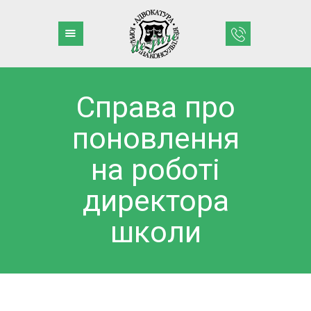
Справа про
– ГОЛОВНА
поновлення
– ДІЯЛЬНІСТЬ
– КРЕДИТИ
на роботі
– КОМАНДА
директора
– ПРИКЛАДИ
– БЛОГ
школи
– КОНТАКТИ