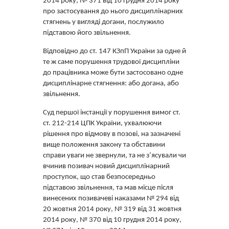
2014 року, № 371 від 10 грудня 2014 року
про застосування до нього дисциплінарних
стягнень у вигляді догани, послужило
підставою його звільнення.
Відповідно до ст. 147 КЗпП України за одне й
те ж саме порушення трудової дисципліни
до працівника може бути застосовано одне
дисциплінарне стягнення: або догана, або
звільнення.
Суд першої інстанції у порушення вимог ст.
ст. 212-214 ЦПК України, ухвалюючи
рішення про відмову в позові, на зазначені
вище положення закону та обставини
справи уваги не звернули, та не з’ясували чи
вчинив позивач новий дисциплінарний
проступок, що став безпосередньо
підставою звільнення, та мав місце після
винесених позивачеві наказами № 294 від
20 жовтня 2014 року, № 319 від 31 жовтня
2014 року, № 370 від 10 грудня 2014 року,