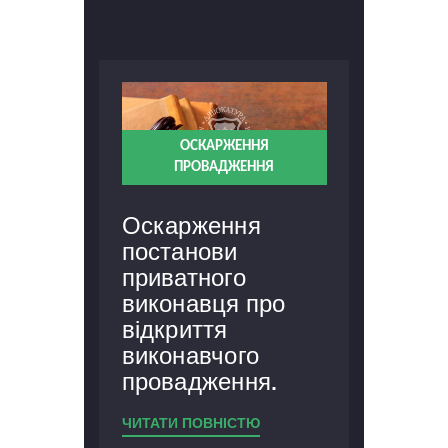
ЗА
ШЕННЯ
ОСКАРЖЕННЯ
Оска
ПРОВАДЖЕННЯ
я
креди
забор
Оскарження
ної
постанови
ЧИТАТИ 
приватного
виконавця про
відкриття
виконавчого
провадження.
ЧИТАТИ ПОВНІСТЮ