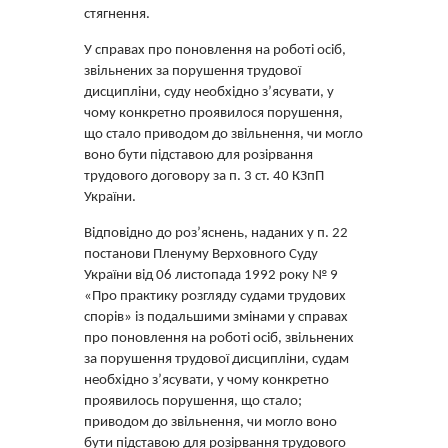
стягнення.
У справах про поновлення на роботі осіб,
звільнених за порушення трудової
дисципліни, суду необхідно з’ясувати, у
чому конкретно проявилося порушення,
що стало приводом до звільнення, чи могло
воно бути підставою для розірвання
трудового договору за п. 3 ст. 40 КЗпП
України.
Відповідно до роз’яснень, наданих у п. 22
постанови Пленуму Верховного Суду
України від 06 листопада 1992 року № 9
«Про практику розгляду судами трудових
спорів» із подальшими змінами у справах
про поновлення на роботі осіб, звільнених
за порушення трудової дисципліни, судам
необхідно з’ясувати, у чому конкретно
проявилось порушення, що стало;
приводом до звільнення, чи могло воно
бути підставою для розірвання трудового