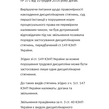
№ 371 від 10 грудня 2014 року доган.
Вирішуючи питання щодо правомірності
накладення дисциплінарних стягнень, суд
першої інстанції у порушення норм
процесуального права не перевірили
належним чином, чи був дотриманий
відповідачем під час звільнення позивача
порядок застосування дисциплінарних
стягнень, передбачений ст.149 КЗпП
України.
Згідно зі ст. 149 КЗпП України за кожне
порушення трудової дисципліни може бути
застосовано лише одне дисциплінарне
стягнення.
До таких видів стягнень згідно з ч. 1ст. 147
КЗпП України належать: догана та
звільнення.
Звільнення працівника за п. 3 ст. 40 КЗпП
України є видом дисциплінарного