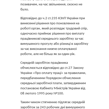
позивачем, на час звільнення, скоєно не
було.
Відповідно до ч.2 ст.235 КЗпП України при
винесенні рішення про поновлення на
роботі орган, який розглядає трудовий спір,
одночасно приймає рішення про виплату
працівникові середнього заробітку за час
вимушеного прогулу або різниці в заробітку
за час виконання нижче оплачуваної
роботи, але не більш як за один рік.
Середній заробіток працівника
обчислюється відповідно до ст.27 Закону
України «Про оплату праці» за правилами,
передбаченими Порядком обчислення
середньої заробітної плати, затвердженим
постановою Кабінету Міністрів України від
08 лютого 1995 року №100.
Таким чином стягненню підлягає середній
заробіток за 243 робочих дні вимушеного