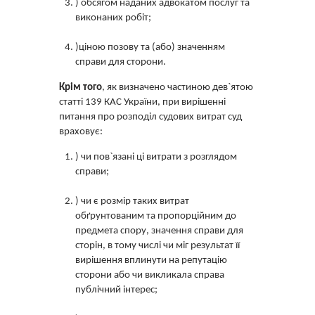
) обсягом наданих адвокатом послуг та
виконаних робіт;
)ціною позову та (або) значенням
справи для сторони.
Крім того
, як визначено частиною дев`ятою
статті 139 КАС України, при вирішенні
питання про розподіл судових витрат суд
враховує:
) чи пов`язані ці витрати з розглядом
справи;
) чи є розмір таких витрат
обґрунтованим та пропорційним до
предмета спору, значення справи для
сторін, в тому числі чи міг результат її
вирішення вплинути на репутацію
сторони або чи викликала справа
публічний інтерес;