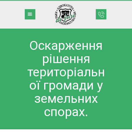
Оскарження
– ГОЛОВНА
рішення
– ДІЯЛЬНІСТЬ
– КРЕДИТИ
територіальн
– КОМАНДА
ої громади у
– ПРИКЛАДИ
– БЛОГ
земельних
– КОНТАКТИ
спорах.