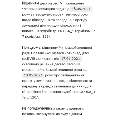
Рішенням
десятої сесії VIII скликання
Чутівської селищної ради від
18.05.2021
року затверджено проект землеустрою
щодо відведення та передано в оренду
земельної ділянки для сінокосіння і
випасання худоби гр. ОСОБА_1 терміном на
7 років /а.с. 123/.
При цьому
, рішенням Чутівської селищної
ради Полтавської області чотирнадцятої
сесії VIII скликання від
17.08.2021
скасовано рішення десятої сесії VIII
скликання Чутівської селищної ради від
18.05.2021
року Про затвердження
проекту землеустрою щодо відведення та
передачу в оренду земельної ділянки для
сінокосіння і випасання худоби гр. ОСОБА_1
/а.с. 120/.
Не погоджуючись
з таким рішенням,
позивач звернулась до суду з даним