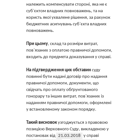
належить компенсувати стороні, яка не є
суб`єктом владних повноважень, та на
користь якої ухвалене рішення, за рахунок
бюджетних асигнувань суб`єкта владних
повноважень.
При цьому
, склад та розміри витрат,
пов`язаних з оплатою правничої допомоги,
входить до предмета доказування у справі.
На підтвердження цих обставин
суду
повинні бути надані договір про надання
правничої допомоги, документи, що
свідчать про оплату обґрунтованого
гонорару та інших витрат, пов`язаних із
наданням правничої допомоги, оформлені
у встановленому законом порядку.
Такий висновок
узгоджується з правовою
позицією Верховного Суду, викладеною у
постановах від
21.03.2018
у справі