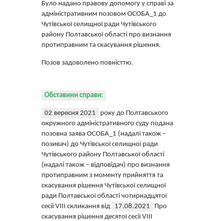
Було надано правову допомогу у справі за
адміністративним позовом ОСОБА_1 до
Чутівської селищної ради Чутівського
району Полтавської області про визнання
протиправним та скасування рішення.
Позов задоволено повністтю.
Обставини справи:
02 вересня 2021
року до Полтавського
окружного адміністративного суду подана
позовна заява ОСОБА_1 (надалі також –
позивач) до Чутівської селищної ради
Чутівського району Полтавської області
(надалі також – відповідач) про визнання
протиправним з моменту прийняття та
скасування рішення Чутівської селищної
ради Полтавської області чотирнадцятої
сесії VIII скликання від
17.08.2021
Про
скасування рішення десятої сесії VIII