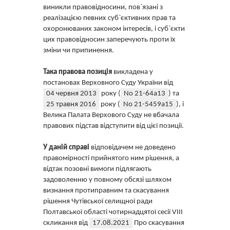
виникли правовідносини, пов`язані з
реалізацією певних суб`єктивних прав та
охоронюваних законом інтересів, і суб`єкти
цих правовідносин заперечують проти їх
зміни чи припинення.
Така правова позиція
викладена у
постановах Верховного Суду України від
04 червня 2013
року (
No 21-64а13
) та
25 травня 2016
року (
No 21-5459а15
), і
Велика Палата Верхового Суду не вбачала
правових підстав відступити від цієї позиції.
У даній справі
відповідачем не доведено
правомірності прийнятого ним рішення, а
відтак позовні вимоги підлягають
задоволенню у повному обсязі шляхом
визнання протиправним та скасування
рішення Чутівської селищної ради
Полтавської області чотирнадцятої сесії VIII
скликання від
17.08.2021
Про скасування