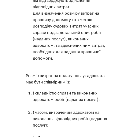
які підтверджують здійснення
відповідних витрат.
Для визначення розміру витрат на
правничу допомогу та з метою
розподілу судових витрат учасник
справи подає детальний опис робіт
(наданих послуг), виконаних
адвокатом, та здійснених ним витрат,
необхідних для надання правничої
допомоги.
Розмір витрат на оплату послуг адвоката
має бути співмірним із:
) складністю справи та виконаних
адвокатом робіт (наданих послуг);
) часом, витраченим адвокатом на
виконання відповідних робіт (надання
послуг);