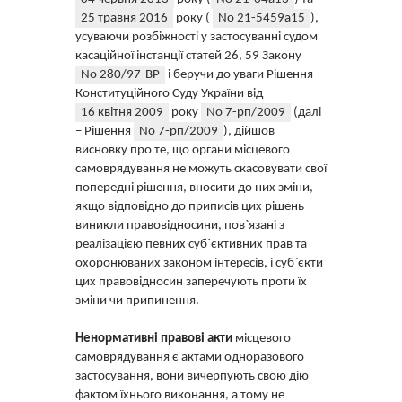
25 травня 2016
року (
No 21-5459а15
),
усуваючи розбіжності у застосуванні судом
касаційної інстанції статей 26, 59 Закону
No 280/97-ВР
і беручи до уваги Рішення
Конституційного Суду України від
16 квітня 2009
року
No 7-рп/2009
(далі
– Рішення
No 7-рп/2009
), дійшов
висновку про те, що органи місцевого
самоврядування не можуть скасовувати свої
попередні рішення, вносити до них зміни,
якщо відповідно до приписів цих рішень
виникли правовідносини, пов`язані з
реалізацією певних суб`єктивних прав та
охоронюваних законом інтересів, і суб`єкти
цих правовідносин заперечують проти їх
зміни чи припинення.
Ненормативні правові акти
місцевого
самоврядування є актами одноразового
застосування, вони вичерпують свою дію
фактом їхнього виконання, а тому не