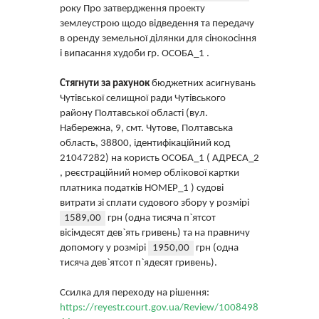
року Про затвердження проекту
землеустрою щодо відведення та передачу
в оренду земельної ділянки для сінокосіння
і випасання худоби гр. ОСОБА_1 .
Стягнути за рахунок
бюджетних асигнувань
Чутівської селищної ради Чутівського
району Полтавської області (вул.
Набережна, 9, смт. Чутове, Полтавська
область, 38800, ідентифікаційний код
21047282) на користь ОСОБА_1 ( АДРЕСА_2
, реєстраційний номер облікової картки
платника податків НОМЕР_1 ) судові
витрати зі сплати судового збору у розмірі
1589,00
грн (одна тисяча п`ятсот
вісімдесят дев`ять гривень) та на правничу
допомогу у розмірі
1950,00
грн (одна
тисяча дев`ятсот п`ядесят гривень).
Ссилка для переходу на рішення:
https://reyestr.court.gov.ua/Review/1008498