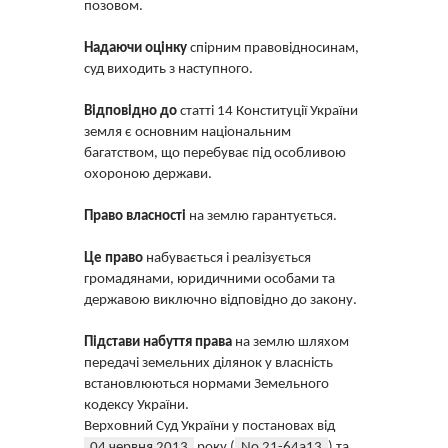
позовом.
Надаючи оцінку
спірним правовідносинам,
суд виходить з наступного.
Відповідно до
статті 14 Конституції України
земля є основним національним
багатством, що перебуває під особливою
охороною держави.
Право власності
на землю гарантується.
Це право
набувається і реалізується
громадянами, юридичними особами та
державою виключно відповідно до закону.
Підстави набуття права
на землю шляхом
передачі земельних ділянок у власність
встановлюються нормами Земельного
кодексу України.
Верховний Суд України у постановах від
04 червня 2013
року (
No 21-64а13
) та