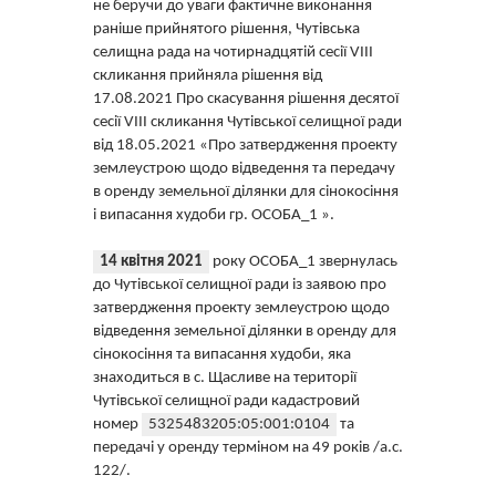
не беручи до уваги фактичне виконання
раніше прийнятого рішення, Чутівська
селищна рада на чотирнадцятій сесії VIII
скликання прийняла рішення від
17.08.2021 Про скасування рішення десятої
сесії VIII скликання Чутівської селищної ради
від 18.05.2021 «Про затвердження проекту
землеустрою щодо відведення та передачу
в оренду земельної ділянки для сінокосіння
і випасання худоби гр. ОСОБА_1 ».
14 квітня 2021
року ОСОБА_1 звернулась
до Чутівської селищної ради із заявою про
затвердження проекту землеустрою щодо
відведення земельної ділянки в оренду для
сінокосіння та випасання худоби, яка
знаходиться в с. Щасливе на території
Чутівської селищної ради кадастровий
номер
5325483205:05:001:0104
та
передачі у оренду терміном на 49 років /а.с.
122/.