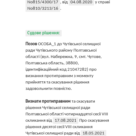
No815/4300/17
, від
04.08.2020
у справі
No810/3213/16
.
Судове рішення:
Позов
ОСОБА_1 до Чутівської селищної
ради Чутівського району Полтавської
області (вул. Набережна, 9, смт. Чутове,
Полтавська область, 38800,
ідентифікаційний код 21047282) про
визнання протиправним з моменту
прийняття та скасування рішення
задовольнити повністю.
Визнати протиправним
та скасувати
рішення Чутівської селищної ради
Полтавської області чотирнадцятої сесії VIII
скликання від
17.08.2021
Про скасування
рішення десятої сесії VIII скликання
Чутівської селищної ради від
18.05.2021