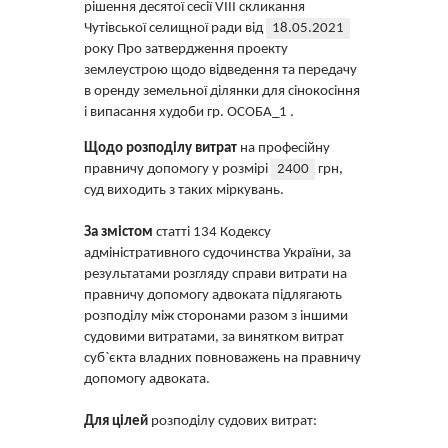
рішення десятої сесії VIII скликання
Чутівської селищної ради від
18.05.2021
року Про затвердження проекту
землеустрою щодо відведення та передачу
в оренду земельної ділянки для сінокосіння
і випасання худоби гр. ОСОБА_1 .
Щодо розподілу витрат
на професійну
правничу допомогу у розмірі
2400
грн,
суд виходить з таких міркувань.
За змістом
статті 134 Кодексу
адміністративного судочинства України, за
результатами розгляду справи витрати на
правничу допомогу адвоката підлягають
розподілу між сторонами разом з іншими
судовими витратами, за винятком витрат
суб`єкта владних повноважень на правничу
допомогу адвоката.
Для цілей
розподілу судових витрат: