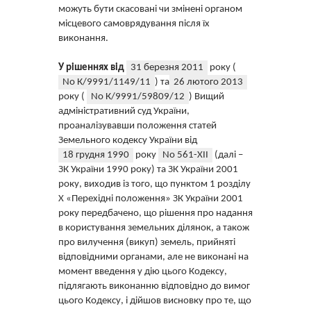
можуть бути скасовані чи змінені органом
місцевого самоврядування після їх
виконання.
У рішеннях від
31 березня 2011
року (
No К/9991/1149/11
) та
26 лютого 2013
року (
No К/9991/59809/12
) Вищий
адміністративний суд України,
проаналізувавши положення статей
Земельного кодексу України від
18 грудня 1990
року
No 561-XII
(далі –
ЗК України 1990 року) та ЗК України 2001
року, виходив із того, що пунктом 1 розділу
Х «Перехідні положення» ЗК України 2001
року передбачено, що рішення про надання
в користування земельних ділянок, а також
про вилучення (викуп) земель, прийняті
відповідними органами, але не виконані на
момент введення у дію цього Кодексу,
підлягають виконанню відповідно до вимог
цього Кодексу, і дійшов висновку про те, що