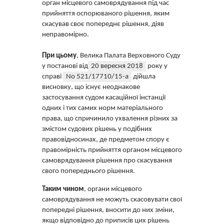
орган місцевого самоврядування під час
прийняття оспорюваного рішення, яким
скасував своє попереднє рішення, діяв
неправомірно.
При цьому
, Велика Палата Верховного Суду
у постанові від
20 вересня 2018
року у
справі
No 521/17710/15-а
дійшла
висновку, що існує неоднакове
застосування судом касаційної інстанції
одних і тих самих норм матеріального
права, що спричинило ухвалення різних за
змістом судових рішень у подібних
правовідносинах, де предметом спору є
правомірність прийняття органом місцевого
самоврядування рішення про скасування
свого попереднього рішення.
Таким чином
, органи місцевого
самоврядування не можуть скасовувати свої
попередні рішення, вносити до них зміни,
якщо відповідно до приписів цих рішень