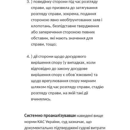
) поведінку сторони під час розгляду
справи, що призвела до затягування
розгляду справи, зокрема, подання
стороною явно необґрунтованих заяв і
клопотань, безпідставне твердження
або заперечення стороною певних
обставин, які мають значення для
справи, тощо;
) дії сторони щодо досудового
вирішення спору (у випадках, коли
відповідно до закону досудове
вирішення спору є обов`язковим) та
щодо врегулювання спору мирним
шляхом під час розгляду справи, стадію
розгляду справи, на якій такі дії
вчинялись.
Системно проаналізувавши
наведені вище
норми КАС України, суд зазначає, що
документально підтверджені судові витрати