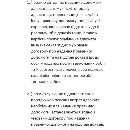
) розмір витрат на правничу допомогу
адвоката, в тому числі гонорару
адвоката за представництво в суді та
іншу правничу допомогу, пов`язану зі
справою, включаючи підготовку до її
розгляду, збір доказів тощо, а також
вартість послуг помічника адвоката
визначаються згідно з умовами
договору про надання правничої
допомоги та на підставі доказів щодо
обсягу наданих послуг і виконаних робіт
та їх вартості, що сплачена або підлягає
сплаті відповідною стороною або
третьою особою;
) розмір суми, що підлягає сплаті в
порядку компенсації витрат адвоката,
необхідних для надання правничої
допомоги, встановлюється згідно з
умовами договору про надання
правничої допомоги на підставі доказів,