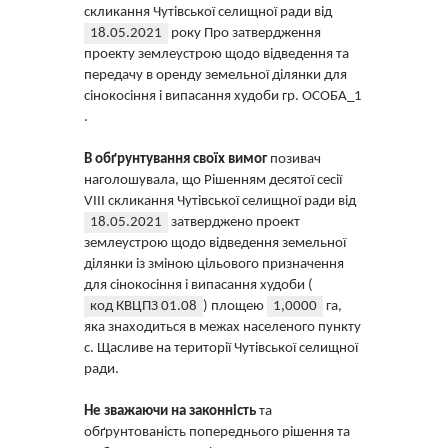
скликання Чутівської селищної ради від
18.05.2021
року Про затвердження
проекту землеустрою щодо відведення та
передачу в оренду земельної ділянки для
сінокосіння і випасання худоби гр. ОСОБА_1
.
В обґрунтування своїх вимог
позивач
наголошувала, що Рішенням десятої сесії
VIII скликання Чутівської селищної ради від
18.05.2021
затверджено проект
землеустрою щодо відведення земельної
ділянки із зміною цільового призначення
для сінокосіння і випасання худоби (
код КВЦПЗ 01.08
) площею
1,0000
га,
яка знаходиться в межах населеного пункту
с. Щасливе на території Чутівської селищної
ради.
Не зважаючи на законність
та
обґрунтованість попереднього рішення та