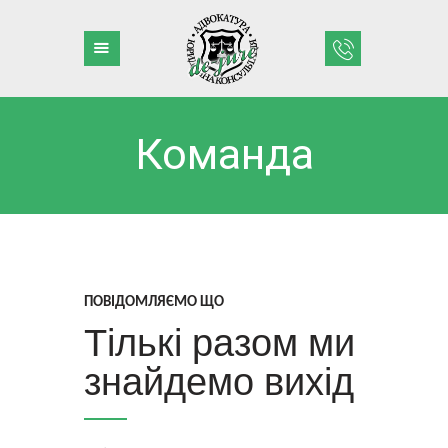
Команда
– ГОЛОВНА
– ДІЯЛЬНІСТЬ
– КРЕДИТИ
– КОМАНДА
– ПРИКЛАДИ
ПОВІДОМЛЯЄМО ЩО
– БЛОГ
Тількі разом ми
– КОНТАКТИ
знайдемо вихід