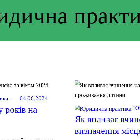
дична практи
ика
04.06.2024
Юр
у років на
Як впливає вчине
визначення міс