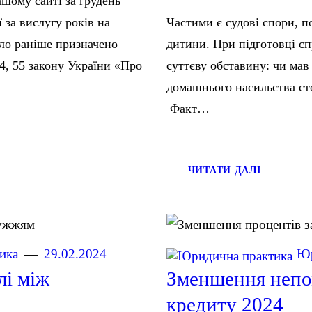
ашому сайті за грудень
ї за вислугу років на
Частими є судові спори, п
уло раніше призначено
дитини. При підготовці сп
 54, 55 закону України «Про
суттєву обставину: чи мав
домашнього насильства ст
Факт…
ЧИТАТИ ДАЛІ
ика
29.02.2024
Юр
лі між
Зменшення непом
кредиту 2024