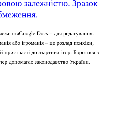
гровою залежністю. Зразок
бмеження.
меженняGoogle Docs – для редагування:
нія або ігроманія – це розлад психіки,
й пристрасті до азартних ігор. Боротися з
пер допомагає законодавство України.