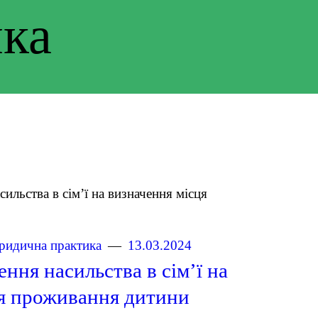
ка
идична практика
13.03.2024
ння насильства в сім’ї на
ця проживання дитини