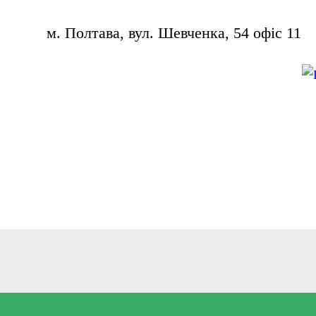
– 
м. Полтава, вул. Шевченка, 54 офіс 11
– 
– 
–
– 
– 
– 