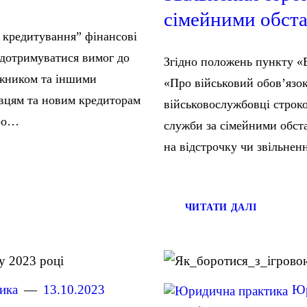
сімейними обст
 кредитування” фінансові
 дотримуватися вимог до
Згідно положень пункту «В
оржником та іншими
«Про військовий обов’язок
авцям та новим кредиторам
військовослужбовці строко
про…
служби за сімейними обст
на відстрочку чи звільне
ЧИТАТИ ДАЛІ
ика
13.10.2023
Юр