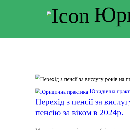
Юри
Юридична практ
Перехід з пенсії за вислуг
пенсію за віком в 2024р.