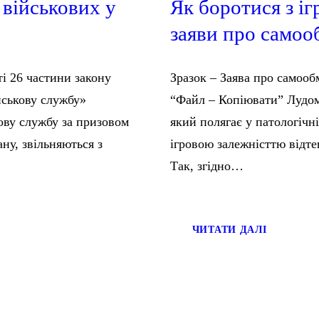
 військових у
Як боротися з і
заяви про самоо
ті 26 частини закону
Зразок – Заява про самооб
йськову службу»
“Файл – Копіювати” Лудома
кову службу за призовом
який полягає у патологічні
ану, звільняються з
ігровою залежністтю відте
Так, згідно…
ЧИТАТИ ДАЛІ