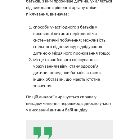
батьків, з ким проживає дитина, ухиляється
від виконання рішення органу опіки і
піклування, визначає:
способи участі одного з батьків у
вихованні дитини: періодичні чи
систематичні побачення; можливість
спільного відпочинку; відвідування
дитиною місця його проживання тощо;
місце та час їхнього спілкування з
урахуванням віку, стану здоров’я
дитини, поведінки батьків, а також
інших обставин, що мають істотне
значення.
По цій аналогії вирішується справа у
випадку чинення перешкод відносно участі
у вихованні дитини бабі чи діду.