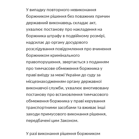
У випадку повторного невиконання
боржником рішення без поважних причин
державний виконавець складає акт,
ухвалює постанову про накладення на
боржника штрафу в подвійному розмірі,
надсилає до органу досудового
розслідування повідомлення про вчинення
боржником кримінального
правопорушення, звертається з поданням
про тимчасове обмеження боржника у
праві виїзду за межі України до суду за
місцезнаходженням органу державної
виконавчої служби, ухвалює вмотивовану
постанову про встановлення тимчасового
обмеження боржника у праві керування
транспортними засобами та вживає інші
заходи примусового виконання рішення,
передбачені цим Законом.
У разі виконання рішення боржником