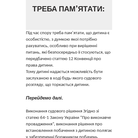
ТРЕБА ПАМ’ЯТАТИ:
Під час спору треба пам’ятати, що дитина є
особистістю, з думкою якої потрібно
рахуватись, особливо при вирішенні
питань, які безпосередньо її стосуються, що
передбачено статтею 12 Конвенції про
права дитини.
Тому дитині надається можливість бути
заслуханою в ході будь-якого судового
розгляду, що торкається дитини.
Перейдемо далі.
Виконання судового рішення Згідно зі
статею 64-1 Закону України “Про виконавче
провадження”, виконання рішення про
встановлення побачення з дитиною полягає
у забезпеченні боржником побачень