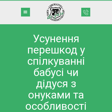
Усунення
перешкод у
– ГОЛОВНА
спілкуванні
– ДІЯЛЬНІСТЬ
– КРЕДИТИ
бабусі чи
– КОМАНДА
дідуся з
– ПРИКЛАДИ
– БЛОГ
онуками та
– КОНТАКТИ
особливості