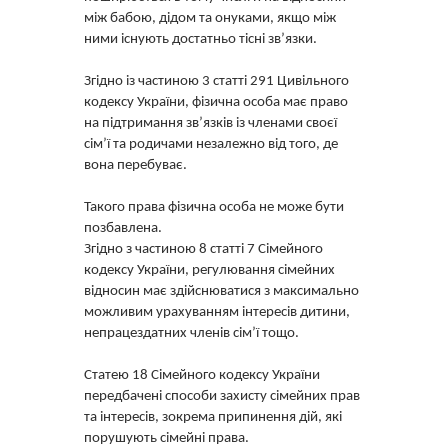
між бабою, дідом та онуками, якщо між
ними існують достатньо тісні зв’язки.
Згідно із частиною 3 статті 291 Цивільного
кодексу України, фізична особа має право
на підтримання зв’язків із членами своєї
сім’ї та родичами незалежно від того, де
вона перебуває.
Такого права фізична особа не може бути
позбавлена.
Згідно з частиною 8 статті 7 Сімейного
кодексу України, регулювання сімейних
відносин має здійснюватися з максимально
можливим урахуванням інтересів дитини,
непрацездатних членів сім’ї тощо.
Статею 18 Сімейного кодексу України
передбачені способи захисту сімейних прав
та інтересів, зокрема припинення дій, які
порушують сімейні права.