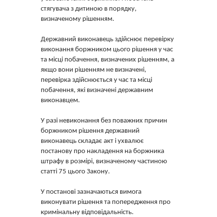
стягувача з дитиною в порядку,
визначеному рішенням.
Державний виконавець здійснює перевірку
виконання боржником цього рішення у час
та місці побачення, визначених рішенням, а
якщо вони рішенням не визначені,
перевірка здійснюється у час та місці
побачення, які визначені державним
виконавцем.
У разі невиконання без поважних причин
боржником рішення державний
виконавець складає акт і ухвалює
постанову про накладення на боржника
штрафу в розмірі, визначеному частиною
статті 75 цього Закону.
У постанові зазначаються вимога
виконувати рішення та попередження про
кримінальну відповідальність.