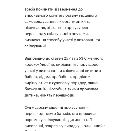
Треба починати зі звернення до
виконавчого комітету органу місцевого
самоврядування, як органу опіки та
піклування, зі скаргою про усунення
перешкод у спілкуванні з онуками,
визначення способу участі у вихованні та
спілкуванні.
Відповідно до статей 257 та 263 Сімейного
кодексу України, вирішення спору щодо
участі у вихованні та спілкуванні дитини з
бабою, дідом, прабабою, прадідом
вирішуються в судовому порядку, якщо
батьки чи інші особи, з якими проживає
дитина, чинять перешкоди.
Суд у своєму рішенні про усунення
перешкод тому з батьків, хто проживає
окремо, у спілкуванні з дитиною та її
вихованні, зокрема у випадку, коли інший з