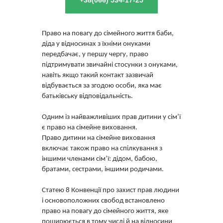
+38(066) 534-17-25
Право на повагу до сімейного життя баби,
діда у відносинах з їхніми онуками
передбачає, у першу чергу, право
підтримувати звичайні стосунки з онуками,
навіть якщо такий контакт зазвичай
відбувається за згодою особи, яка має
батьківську відповідальність.
Одним із найважливіших прав дитини у сім’ї
є право на сімейне виховання.
Право дитини на сімейне виховання
включає також право на спілкування з
іншими членами сім’ї: дідом, бабою,
братами, сестрами, іншими родичами.
Статею 8 Конвенції про захист прав людини
і основоположних свобод встановлено
право на повагу до сімейного життя, яке
поширюється в тому числі й на відносини