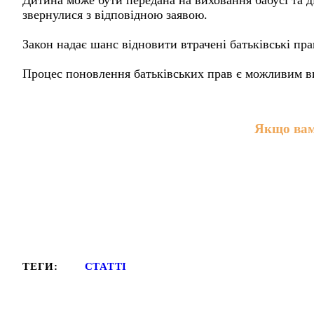
Дитина може бути передана на виховання бабусі та ді
звернулися з відповідною заявою.
Закон надає шанс відновити втрачені батьківські пра
Процес поновлення батьківських прав є можливим в
Якщо вам
ТЕГИ:
СТАТТІ