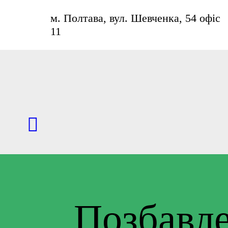
– 
м. Полтава, вул. Шевченка, 54 офіс
– 
11
– 
–
– 
– 
– 
Позбавле