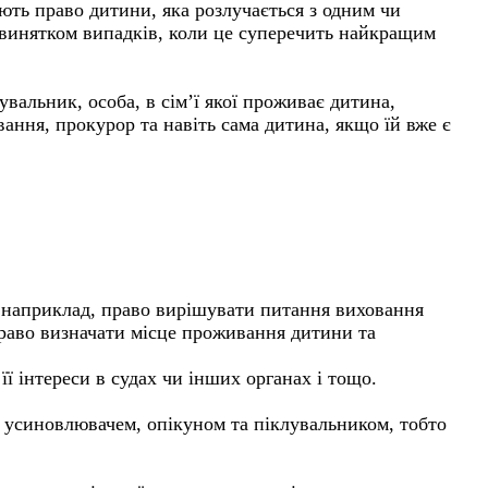
ють право дитини, яка розлучається з одним чи
а винятком випадків, коли це суперечить найкращим
увальник, особа, в сім’ї якої проживає дитина,
вання, прокурор та навіть сама дитина, якщо їй вже є
– наприклад, право вирішувати питання виховання
 право визначати місце проживання дитини та
ї інтереси в судах чи інших органах і тощо.
и усиновлювачем, опікуном та піклувальником, тобто