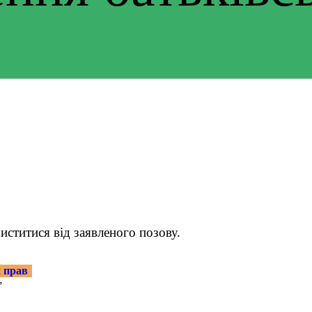
хиститися від заявленого позову.
х прав
”