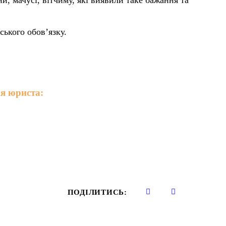
, мачусі, вітчиму, які виявили таке бажання та
ського обов’язку.
я юриста:
ПОДІЛИТИСЬ: