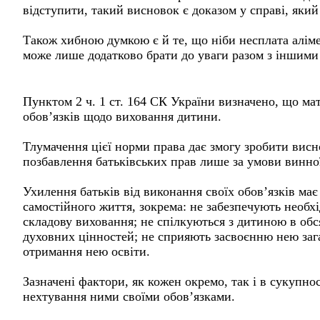
відступити, такий висновок є доказом у справі, який
Також хибною думкою є й те, що ніби несплата алімен
може лише додатково брати до уваги разом з іншими
Пунктом 2 ч. 1 ст. 164 СК України визначено, що мат
обов’язків щодо виховання дитини.
Тлумачення цієї норми права дає змогу зробити вис
позбавлення батьківських прав лише за умови винної
Ухилення батьків від виконання своїх обов’язків має
самостійного життя, зокрема: не забезпечують необх
складову виховання; не спілкуються з дитиною в обс
духовних цінностей; не сприяють засвоєнню нею зага
отримання нею освіти.
Зазначені фактори, як кожен окремо, так і в сукупн
нехтування ними своїми обов’язками.