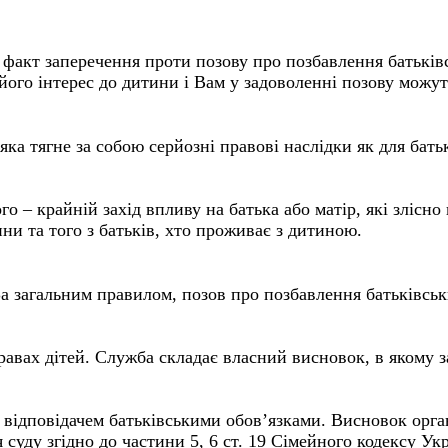
 факт заперечення проти позову про позбавлення батьків
 його інтерес до дитини і Вам у задоволенні позову можу
 тягне за собою серйозні правові наслідки як для батька 
го – крайній захід впливу на батька або матір, які злісно
и та того з батьків, хто проживає з дитиною.
а загальним правилом, позов про позбавлення батьківськ
авах дітей. Служба складає власний висновок, в якому за
 відповідачем батьківськими обов’язками. Висновок орга
 суду згідно до частини 5, 6 ст. 19 Сімейного кодексу Ук