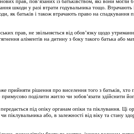
вих прав, пов’язаних із батьківством, які вони могли б 
ання шкоди у разі втрати годувальника тощо. Втрачають і
оди, як батьків і також втрачають право на спадкування п
вських прав, не звільняється від обов’язку щодо утриман
гнення аліментів на дитину з боку такого батька або мат
же прийняти рішення про виселення того з батьків, хто п
о примусово поділити житло чи зобов’язати здійснити йо
 передається під опіку органам опіки та піклування. Ці 
и піклувальника або, в залежності від віку та стану здо