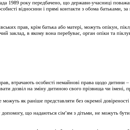
пада 1989 року передбачено, що держави-учасниці поважа
особисті відносини і прямі контакти з обома батьками, з
вських прав, крім батька або матері, можуть опікун, пікл
ий заклад, в якому вона перебуває, орган опіки та піклу
 прав, втрачають особисті немайнові права щодо дитини 
давати дозвіл на зміну дитиною свого прізвища чи імені,
можуть як раніше представляти без окремої довіреності ї
у допомогу, що надаються сім’ям з дітьми, не можуть бут