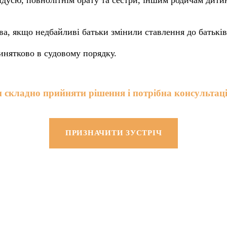
дусю, повнолітнім брату та сестри, іншим родичам дитини
ва, якщо недбайливі батьки змінили ставлення до батьків
инятково в судовому порядку.
 складно прийняти рішення і потрібна консультаці
ПРИЗНАЧИТИ ЗУСТРІЧ