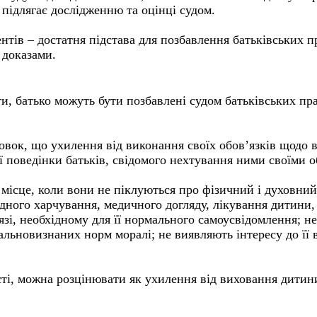
 підлягає дослідженню та оцінці судом.
тів – достатня підстава для позбавлення батьківських пр
 доказами.
и, батько можуть бути позбавлені судом батьківських пра
новок, що ухилення від виконання своїх обов’язків щодо
 поведінки батьків, свідомого нехтування ними своїми о
 місце, коли вони не піклуються про фізичний і духовний
ідного харчування, медичного догляду, лікування дитини,
язі, необхідному для її нормального самоусвідомлення; н
льновизнаних норм моралі; не виявляють інтересу до її 
ості, можна розцінювати як ухилення від виховання дитин