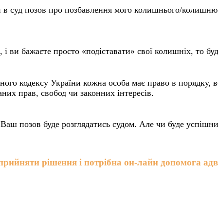
и в суд позов про позбавлення мого колишнього/колишню 
і ви бажаєте просто «подіставати» свої колишніх, то будь
ого кодексу України кожна особа має право в порядку, 
их прав, свобод чи законних інтересів.
і Ваш позов буде розглядатись судом. Але чи буде успішн
рийняти рішення і потрібна он-лайн допомога адв