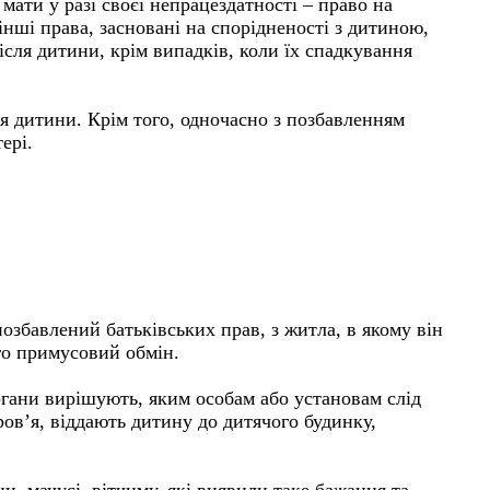
мати у разі своєї непрацездатності – право на
нші права, засновані на спорідненості з дитиною,
ісля дитини, крім випадків, коли їх спадкування
ня дитини. Крім того, одночасно з позбавленням
ері.
озбавлений батьківських прав, з житла, в якому він
го примусовий обмін.
органи вирішують, яким особам або установам слід
ров’я, віддають дитину до дитячого будинку,