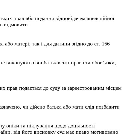
ських прав або подання відповідачем апеляційної
ть відмовити.
або матері, так і для дитини згідно до ст. 166
 не виконують свої батьківські права та обов’язки,
их прав подається до суду за зареєстрованим місцем
значено, чи дійсно батька або мати слід позбавити
ну опіки та піклування щодо доцільності
раїни, від його висновку суд має право мотивовано